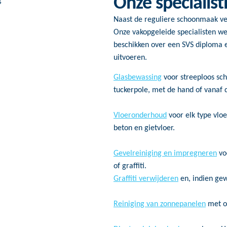
Onze specialis
Naast de reguliere schoonmaak ve
Onze vakopgeleide specialisten w
beschikken over een SVS diploma e
uitvoeren.
Glasbewassing
voor streeploos sc
tuckerpole, met de hand of vanaf 
Vloeronderhoud
voor elk type vloe
beton en gietvloer.
Gevelreiniging en impregneren
vo
of graffiti.
Graffiti verwijderen
en, indien gewe
Reiniging van zonnepanelen
met o