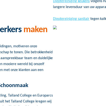
Dieptereiniging keukens
volgens H
langere levensduur van uw appara
Dieptereiniging sanitair
tegen kalk
erkers
maken
eidingen, motiveren onze
chap te tonen. Die betrokkenheid
en aanspreekbaar team en duidelijke
en mooiere wereld bij onszelf
en met onze klanten aan een
 Schoonmaak
ling, Talland College en Europarcs
it het Talland College kregen wij