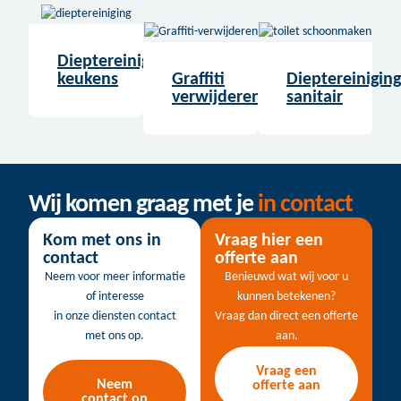
Dieptereiniging
keukens
Graffiti
Dieptereiniging
verwijderen
sanitair
Wij komen graag met je
in contact
Kom met ons in
Vraag hier een
contact
offerte aan
Neem voor meer informatie
Benieuwd wat wij voor u
of interesse
kunnen betekenen?
in onze diensten contact
Vraag dan direct een offerte
met ons op.
aan.
Vraag een
Neem
offerte aan
contact op