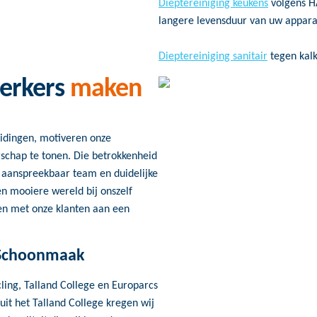
Dieptereiniging keukens
volgens H
langere levensduur van uw appara
Dieptereiniging sanitair
tegen kalk
erkers
maken
eidingen, motiveren onze
chap te tonen. Die betrokkenheid
en aanspreekbaar team en duidelijke
en mooiere wereld bij onszelf
en met onze klanten aan een
 Schoonmaak
ling, Talland College en Europarcs
it het Talland College kregen wij