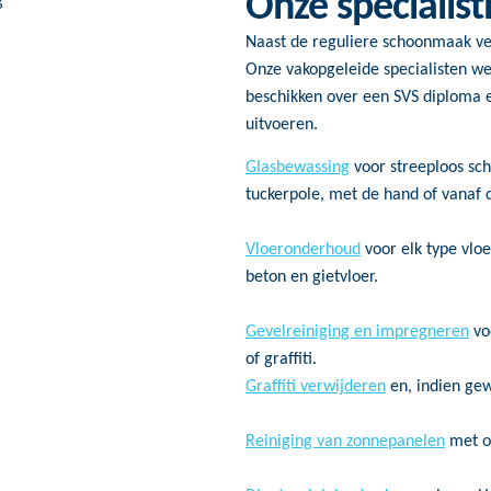
Onze specialis
Naast de reguliere schoonmaak ve
Onze vakopgeleide specialisten w
beschikken over een SVS diploma e
uitvoeren.
Glasbewassing
voor streeploos sc
tuckerpole, met de hand of vanaf 
Vloeronderhoud
voor elk type vloe
beton en gietvloer.
Gevelreiniging en impregneren
vo
of graffiti.
Graffiti verwijderen
en, indien gewe
Reiniging van zonnepanelen
met o