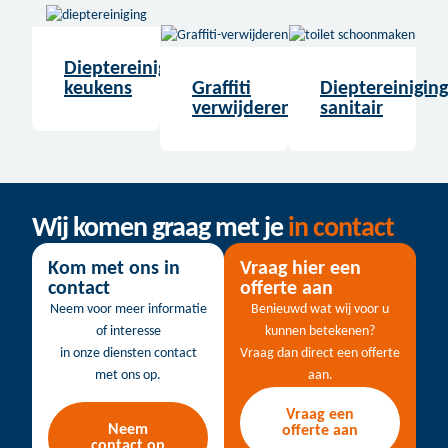
Dieptereiniging
keukens
Graffiti
Dieptereiniging
verwijderen
sanitair
Wij komen graag met je
in contact
Kom met ons in
Vraag hier een
contact
offerte aan
Neem voor meer informatie
Benieuwd wat wij voor u
of interesse
kunnen betekenen?
in onze diensten contact
Vraag dan direct een offerte
met ons op.
aan.
Vraag een
Neem
offerte aan
contact op