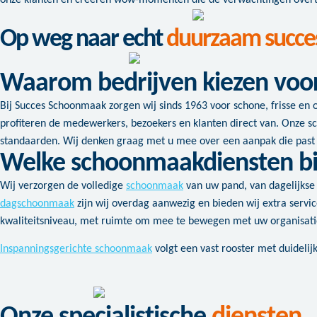
onze klanten en creëren wow-momenten die de verwachtingen overt
Op weg naar echt
duurzaam succe
Waarom bedrijven kiezen voo
Bij Succes Schoonmaak zorgen wij sinds 1963 voor schone, frisse en 
profiteren de medewerkers, bezoekers en klanten direct van. Onze 
standaarden. Wij denken graag met u mee over een aanpak die past
Welke schoonmaakdiensten b
Wij verzorgen de volledige
schoonmaak
van uw pand, van dagelijkse k
dagschoonmaak
zijn wij overdag aanwezig en bieden wij extra serv
kwaliteitsniveau, met ruimte om mee te bewegen met uw organisati
Inspanningsgerichte schoonmaak
volgt een vast rooster met duidelij