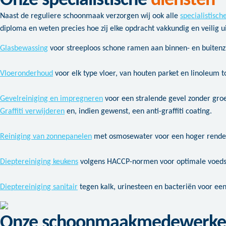
Onze specialistische
diensten
Naast de reguliere schoonmaak verzorgen wij ook alle
specialistisch
diploma en weten precies hoe zij elke opdracht vakkundig en veilig u
Glasbewassing
voor streeploos schone ramen aan binnen- en buitenzi
Vloeronderhoud
voor elk type vloer, van houten parket en linoleum t
Gevelreiniging en impregneren
voor een stralende gevel zonder groen
Graffiti verwijderen
en, indien gewenst, een anti-graffiti coating.
Reiniging van zonnepanelen
met osmosewater voor een hoger rendem
Dieptereiniging keukens
volgens HACCP-normen voor optimale voedsel
Dieptereiniging sanitair
tegen kalk, urinesteen en bacteriën voor ee
Onze schoonmaakmedewerke