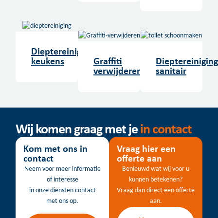
Dieptereiniging
keukens
Graffiti
Dieptereiniging
verwijderen
sanitair
Wij komen graag met je
in contact
Kom met ons in
Vraag hier een
contact
offerte aan
Neem voor meer informatie
Benieuwd wat wij voor u
of interesse
kunnen betekenen?
in onze diensten contact
Vraag dan direct een offerte
met ons op.
aan.