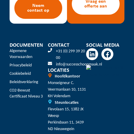
Vraag een
Neem
offerte aan
contact op
DOCUMENTEN
CONTACT
SOCIAL MEDIA
Algemene
+31 (0) 299 39 20
Voorwaarden
00
info@successchoonmaak.nl
Privacybeleid
LOCATIES
Cookiebeleid
Hoofdkantoor
Beleidsverklaring
Monseigneur C.
Veermanlaan 10, 1131
CO2-Bewust
KH Volendam
Certificaat Niveau 3
Steunlocaties
Flevolaan 15, 1382 JX
Weesp
Perkinsbaan 11, 3439
ND Nieuwegein