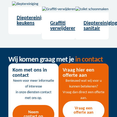
Dieptereiniging
keukens
Graffiti
Dieptereiniging
verwijderen
sanitair
Wij komen graag met je
in contact
Kom met ons in
Vraag hier een
contact
offerte aan
Neem voor meer informatie
Benieuwd wat wij voor u
of interesse
kunnen betekenen?
in onze diensten contact
Vraag dan direct een offerte
met ons op.
aan.
Vraag een
Neem
offerte aan
contact op