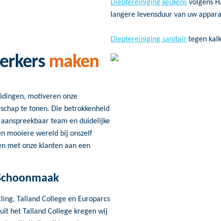
Dieptereiniging keukens
volgens H
langere levensduur van uw appara
Dieptereiniging sanitair
tegen kalk
erkers
maken
eidingen, motiveren onze
chap te tonen. Die betrokkenheid
en aanspreekbaar team en duidelijke
en mooiere wereld bij onszelf
en met onze klanten aan een
 Schoonmaak
ling, Talland College en Europarcs
it het Talland College kregen wij