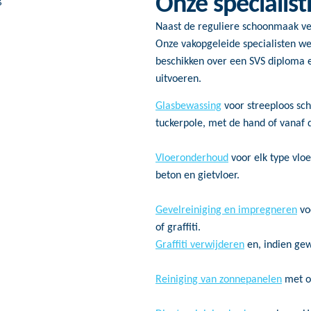
Onze specialis
Naast de reguliere schoonmaak ve
Onze vakopgeleide specialisten w
beschikken over een SVS diploma e
uitvoeren.
Glasbewassing
voor streeploos sc
tuckerpole, met de hand of vanaf 
Vloeronderhoud
voor elk type vloe
beton en gietvloer.
Gevelreiniging en impregneren
vo
of graffiti.
Graffiti verwijderen
en, indien gewe
Reiniging van zonnepanelen
met o