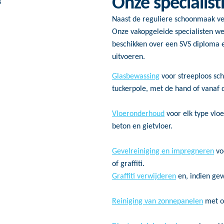
Onze specialis
Naast de reguliere schoonmaak ve
Onze vakopgeleide specialisten w
beschikken over een SVS diploma e
uitvoeren.
Glasbewassing
voor streeploos sc
tuckerpole, met de hand of vanaf 
Vloeronderhoud
voor elk type vloe
beton en gietvloer.
Gevelreiniging en impregneren
vo
of graffiti.
Graffiti verwijderen
en, indien gewe
Reiniging van zonnepanelen
met o