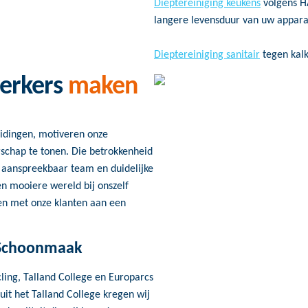
Dieptereiniging keukens
volgens H
langere levensduur van uw appara
Dieptereiniging sanitair
tegen kalk
erkers
maken
eidingen, motiveren onze
chap te tonen. Die betrokkenheid
en aanspreekbaar team en duidelijke
en mooiere wereld bij onszelf
en met onze klanten aan een
 Schoonmaak
ling, Talland College en Europarcs
it het Talland College kregen wij