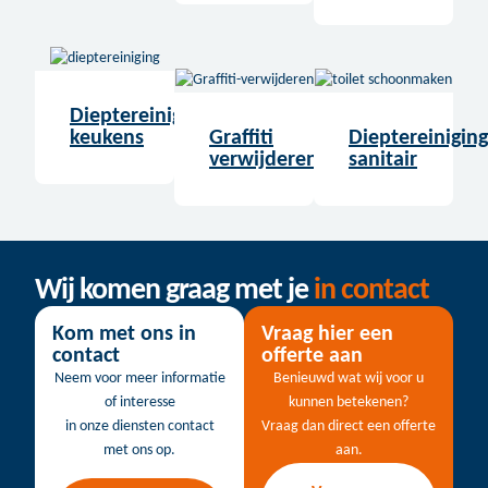
Dieptereiniging
keukens
Graffiti
Dieptereiniging
verwijderen
sanitair
Wij komen graag met je
in contact
Kom met ons in
Vraag hier een
contact
offerte aan
Neem voor meer informatie
Benieuwd wat wij voor u
of interesse
kunnen betekenen?
in onze diensten contact
Vraag dan direct een offerte
met ons op.
aan.