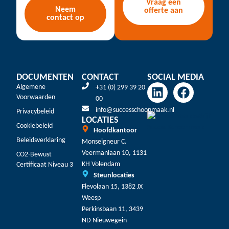
Vraag een
Neem
offerte aan
contact op
DOCUMENTEN
CONTACT
SOCIAL MEDIA
Algemene
+31 (0) 299 39 20
Voorwaarden
00
info@successchoonmaak.nl
Privacybeleid
LOCATIES
Cookiebeleid
Hoofdkantoor
Beleidsverklaring
Monseigneur C.
Veermanlaan 10, 1131
CO2-Bewust
KH Volendam
Certificaat Niveau 3
Steunlocaties
Flevolaan 15, 1382 JX
Weesp
Perkinsbaan 11, 3439
ND Nieuwegein