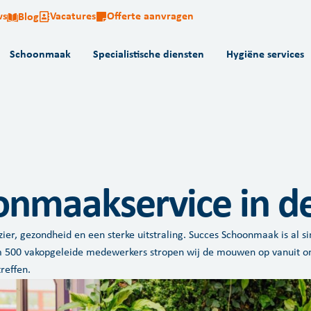
ws
Vacatures
Offerte aanvragen
Blog
Schoonmaak
Specialistische diensten
Hygiëne services
onmaakservice in d
er, gezondheid en een sterke uitstraling. Succes Schoonmaak is al sin
m 500 vakopgeleide medewerkers stropen wij de mouwen op vanuit o
reffen.