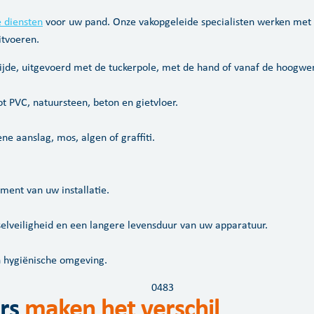
e diensten
voor uw pand. Onze vakopgeleide specialisten werken met 
itvoeren.
jde, uitgevoerd met de tuckerpole, met de hand of vanaf de hoogwer
ot PVC, natuursteen, beton en gietvloer.
e aanslag, mos, algen of graffiti.
ent van uw installatie.
veiligheid en een langere levensduur van uw apparatuur.
n hygiënische omgeving.
rs
maken het verschil