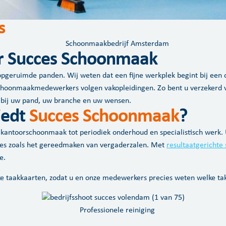
s
r Succes Schoonmaak
opgeruimde panden. Wij weten dat een fijne werkplek begint bij een 
schoonmaakmedewerkers volgen vakopleidingen. Zo bent u verzekerd v
 bij uw pand, uw branche en uw wensen.
iedt
Succes Schoonmaak
?
antoorschoonmaak tot periodiek onderhoud en specialistisch werk. U k
ices zoals het gereedmaken van vergaderzalen. Met
resultaatgericht
e.
ke taakkaarten, zodat u en onze medewerkers precies weten welke tak