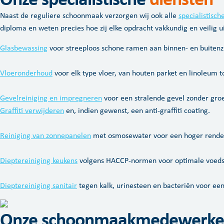
Onze specialistische
diensten
Naast de reguliere schoonmaak verzorgen wij ook alle
specialistisch
diploma en weten precies hoe zij elke opdracht vakkundig en veilig u
Glasbewassing
voor streeploos schone ramen aan binnen- en buitenzi
Vloeronderhoud
voor elk type vloer, van houten parket en linoleum t
Gevelreiniging en impregneren
voor een stralende gevel zonder groen
Graffiti verwijderen
en, indien gewenst, een anti-graffiti coating.
Reiniging van zonnepanelen
met osmosewater voor een hoger rendem
Dieptereiniging keukens
volgens HACCP-normen voor optimale voedsel
Dieptereiniging sanitair
tegen kalk, urinesteen en bacteriën voor ee
Onze schoonmaakmedewerke