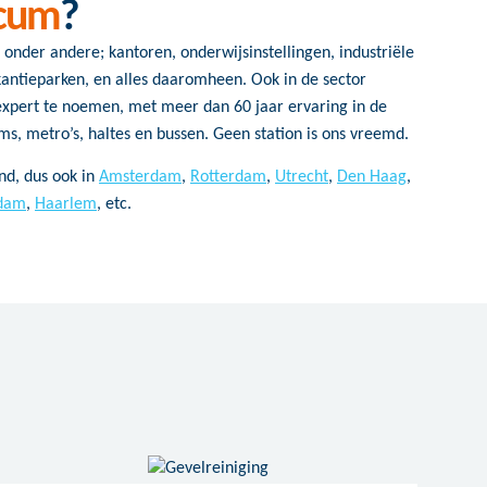
icum
?
n onder andere; kantoren, onderwijsinstellingen, industriële
akantieparken, en alles daaromheen. Ook in de sector
expert te noemen, met meer dan 60 jaar ervaring in de
ams, metro’s, haltes en bussen. Geen station is ons vreemd.
nd, dus ook in
Amsterdam
,
Rotterdam
,
Utrecht
,
Den Haag
,
dam
,
Haarlem
, etc.