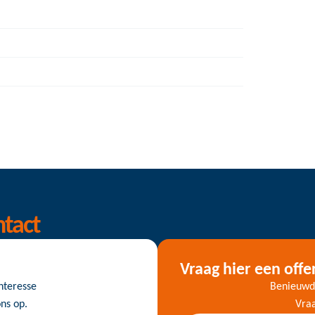
ntact
Vraag hier een offe
nteresse
Benieuwd 
ns op.
Vraa