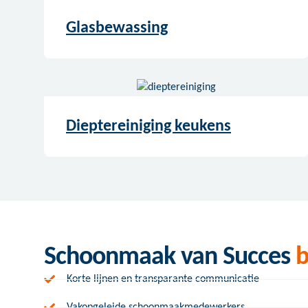
Glasbewassing
Dieptereiniging keukens
Schoonmaak van Succes
b
Korte lijnen en transparante communicatie
Vakopgeleide schoonmaakmedewerkers