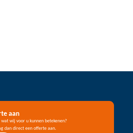
rte aan
wat wij voor u kunnen betekenen?
g dan direct een offerte aan.