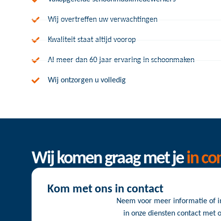
Wij overtreffen uw verwachtingen
Kwaliteit staat altijd voorop
Al meer dan 60 jaar ervaring in schoonmaken
Wij ontzorgen u volledig
Wij komen graag met je
in co
Kom met ons in contact
Neem voor meer informatie of i
in onze diensten contact met o