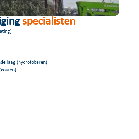
iging
specialisten
oating)
de laag (hydrofoberen)
(coaten)