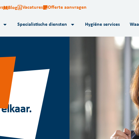
ws
Vacatures
Offerte aanvragen
Blog
Specialistische diensten
Hygiëne services
Waa
elkaar.