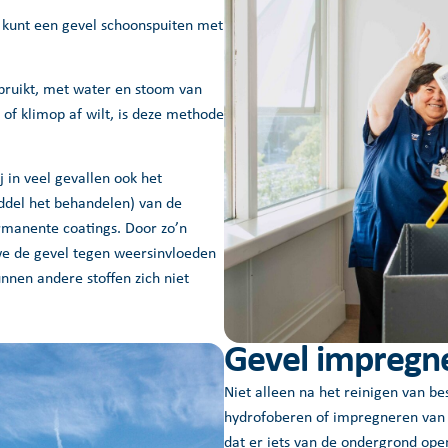
U kunt een gevel schoonspuiten met
bruikt, met water en stoom van
of klimop af wilt, is deze methode
 in veel gevallen ook het
ddel het behandelen) van de
rmanente coatings. Door zo’n
e de gevel tegen weersinvloeden
nnen andere stoffen zich niet
Gevel impregn
Niet alleen na het reinigen van b
hydrofoberen of impregneren van u
dat er iets van de ondergrond open