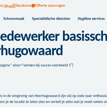
ws
Vacatures
Offerte aanvragen
Blog
Schoonmaak
Specialistische diensten
Hygiëne services
ewerker basisscho
rhugowaard
e pagina” alias=”werken-bij-succes-voorbeeld-1″]
es in de omgeving van Heerhugowaard zijn wij op zoek naar enthousia
om je de locatie te laten zien en vertelt je alles wat je moet wete