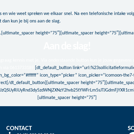
 en wie weet spreken we elkaar snel. Na een telefonische intake vol
t dan kun je bij ons aan de slag.
.[ultimate_spacer height=”75″][ultimate_spacer height=”75″][ultim
Aan de slag!
graag kennis met je. Via onderstaande button kun je jouw gegevens 
an via 0613733189.
[dt_default_button link=”url:%23sollicitatieformu
_bg_color=”#ffffff” icon_type=”picker” icon_picker=”icomoon-the7-f
rect[/dt_default_button][ultimate_spacer height=”75″][ultimate_spa
UzQSUyRiUyRnd3dy5zdWNjZXNzY2hvb25tYWFrLm5sJTJGdmFjYXR1c
[ultimate_spacer height=”75″]
CONTACT
S