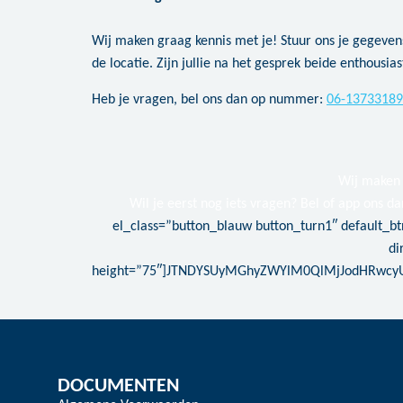
Wij maken graag kennis met je! Stuur ons je gegevens
de locatie. Zijn jullie na het gesprek beide enthousias
Heb je vragen, bel ons dan op nummer:
06-13733189
Wij maken 
Wil je eerst nog iets vragen? Bel of app ons d
el_class=”button_blauw button_turn1″ default_btn
di
height=”75″]JTNDYSUyMGhyZWYlM0QlMjJodHRwcy
DOCUMENTEN