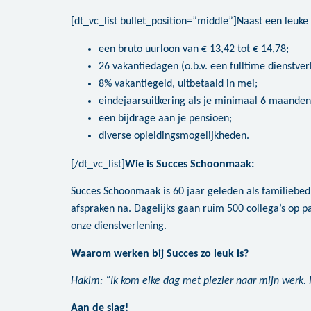
[dt_vc_list bullet_position=”middle”]Naast een leuke
een bruto uurloon van € 13,42 tot € 14,78;
26 vakantiedagen (o.b.v. een fulltime dienstver
8% vakantiegeld, uitbetaald in mei;
eindejaarsuitkering als je minimaal 6 maanden 
een bijdrage aan je pensioen;
diverse opleidingsmogelijkheden.
[/dt_vc_list]
Wie is Succes Schoonmaak:
Succes Schoonmaak is 60 jaar geleden als familiebedr
afspraken na. Dagelijks gaan ruim 500 collega’s op p
onze dienstverlening.
Waarom werken bij Succes zo leuk is?
Hakim: “Ik kom elke dag met plezier naar mijn werk.
Aan de slag!