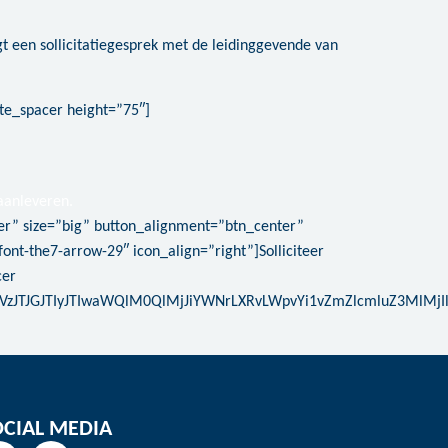
gt een sollicitatiegesprek met de leidinggevende van
ate_spacer height=”75″]
aanleveren.
lier” size=”big” button_alignment=”btn_center”
ont-the7-arrow-29″ icon_align=”right”]Solliciteer
cer
mVzJTJGJTIyJTIwaWQlM0QlMjJiYWNrLXRvLWpvYi1vZmZlcmluZ3Ml
OCIAL MEDIA